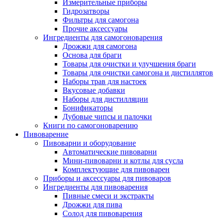
Измерительные приборы
Гидрозатворы
Фильтры для самогона
Прочие аксессуары
Ингредиенты для самогоноварения
Дрожжи для самогона
Основа для браги
Товары для очистки и улучшения браги
Товары для очистки самогона и дистиллятов
Наборы трав для настоек
Вкусовые добавки
Наборы для дистилляции
Бонификаторы
Дубовые чипсы и палочки
Книги по самогоноварению
Пивоварение
Пивоварни и оборудование
Автоматические пивоварни
Мини-пивоварни и котлы для сусла
Комплектующие для пивоварен
Приборы и аксессуары для пивоваров
Ингредиенты для пивоварения
Пивные смеси и экстракты
Дрожжи для пива
Солод для пивоварения