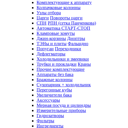
Комплектующие к аппарату
Колпачковые колонны
Узлы отбора
Царги
Повороты царги
СПН
РПН (сетка Панченкова)
Автоматика СТАРТ-СТОП
Кламповые хомуты
Джин-корзины
Диоптры
ТЭНы и плиты
Фальшдно
Попугаи
Переходники
Дефлегматоры
Холодильники и змеевики
Трубки и прокладки
Краны
Прочие комплектующие
Аппараты без бака
Бражные колонны
Сухопарник + холодильник
Перегонные кубы
Увеличители бака
Аксессуары
Мерная посуда и цилиндры
Измерительные приборы
Гидрозатворы
Фильтры
Ингредиенты