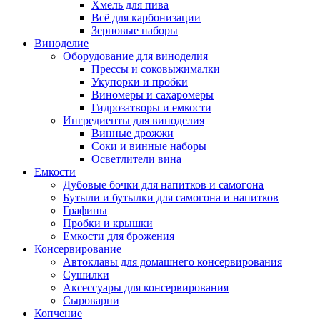
Хмель для пива
Всё для карбонизации
Зерновые наборы
Виноделие
Оборудование для виноделия
Прессы и соковыжималки
Укупорки и пробки
Виномеры и сахаромеры
Гидрозатворы и емкости
Ингредиенты для виноделия
Винные дрожжи
Соки и винные наборы
Осветлители вина
Емкости
Дубовые бочки для напитков и самогона
Бутыли и бутылки для самогона и напитков
Графины
Пробки и крышки
Емкости для брожения
Консервирование
Автоклавы для домашнего консервирования
Сушилки
Аксессуары для консервирования
Сыроварни
Копчение