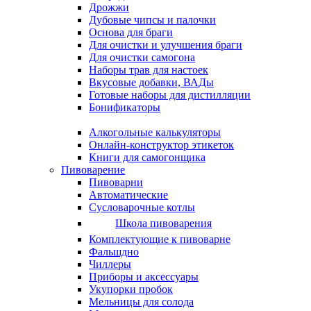
Дрожжи
Дубовые чипсы и палочки
Основа для браги
Для очистки и улучшения браги
Для очистки самогона
Наборы трав для настоек
Вкусовые добавки, ВАДы
Готовые наборы для дистилляции
Бонификаторы
Алкогольные калькуляторы
Онлайн-конструктор этикеток
Книги для самогонщика
Пивоварение
Пивоварни
Автоматические
Сусловарочные котлы
Школа пивоварения
Комплектующие к пивоварне
Фальшдно
Чиллеры
Приборы и аксессуары
Укупорки пробок
Мельницы для солода