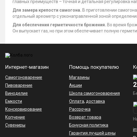
главных преимуществ – точная и детальная регулировка наг
Для замера крепости самогона.
В приготовлении самогона
отдельный ареометр с узконаправленной зоной определения
Для обеспечения герметичности брожения.
Во время брож
Он выпускает газ, но при этом обеспечивает полную гермети
Интернет-магазин
Помощь покупателю
К
Самогоноварение
Магазины
2
Пивоварение
Акции
Виноделие
Школа самогоноварения
Б
Емкости
Оплата
,
доставка
Консервирование
Рассрочка
Копчение
Возврат товара
Н
Сувениры
Бонусная политика
i
Гарантия лучшей цены