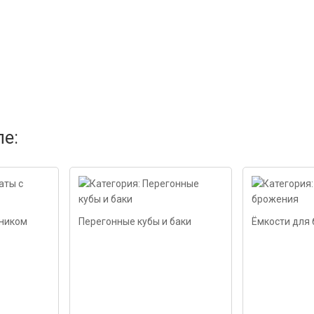
ле:
рником
Перегонные кубы и баки
Ёмкости для