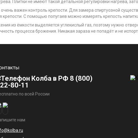
рева. Плитки не имеют такой детальной регулировки нагрева, зато
 очень важен контроль крепости. Для замера спиртуозной сущес
 крепости. С помощью попугаев можно измерять крепость напитка
ения из ёмкости выделяется углекислый газ, поэтому нужно отвер
чность процесса брожения. Никакая зараза не попадёт и не испорт
онтакты
8 (800)
22-80-11
есплатно по всей России
апишите нам
nfo@kolba.ru