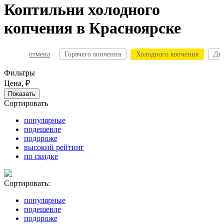
Коптильни холодного
копчения в Красноярске
отмена
Горячего копчения
Холодного копчения
Ды
Фильтры
Цена, ₽
Сортировать
популярные
подешевле
подороже
высокий рейтинг
по скидке
Сортировать:
популярные
подешевле
подороже