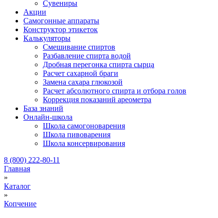
Сувениры
Акции
Самогонные аппараты
Конструктор этикеток
Калькуляторы
Cмешивание спиртов
Разбавление спирта водой
Дробная перегонка спирта сырца
Расчет сахарной браги
Замена сахара глюкозой
Расчет абсолютного спирта и отбора голов
Коррекция показаний ареометра
База знаний
Онлайн-школа
Школа самогоноварения
Школа пивоварения
Школа консервирования
8 (800) 222-80-11
Главная
»
Каталог
»
Копчение