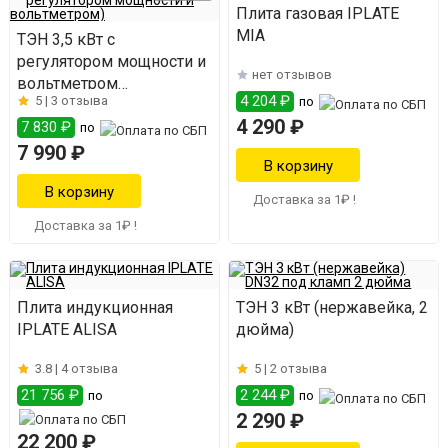
Плита газовая IPLATE
MIA
ТЭН 3,5 кВт с
регулятором мощности и
нет отзывов
вольтметром
4 204 ₽
5 |
3 отзыва
по
(нержавейка)
4 290 ₽
7 830 ₽
по
7 990 ₽
Доставка за 1₽ !
Доставка за 1₽ !
Плита индукционная
ТЭН 3 кВт (нержавейка, 2
IPLATE ALISA
дюйма)
3.8 |
4 отзыва
5 |
2 отзыва
21 756 ₽
2 244 ₽
по
по
2 290 ₽
22 200 ₽