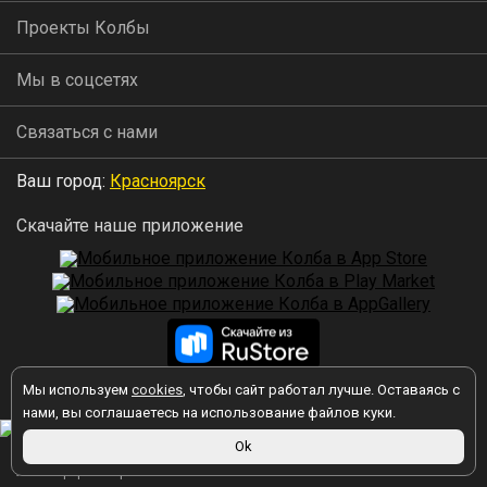
Проекты Колбы
Мы в соцсетях
Связаться с нами
Ваш город:
Красноярск
Скачайте наше приложение
Мы используем
cookies
, чтобы сайт работал лучше. Оставаясь с
2026 © Колба
нами, вы соглашаетесь на использование файлов куки.
Ok
Вы принимаете условия политики в отношении обработки
персональных данных
каждый раз, когда оставляете свои данные в
любой форме обратной связи на сайте kolba.ru.