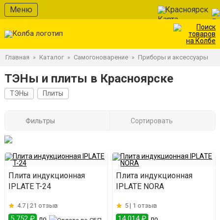
Меню
Красноярск
Главная
Каталог
Самогоноварение
Приборы и аксессуары
»
»
»
ТЭНы и плиты в Красноярске
ТЭНы
Плиты
Фильтры
Сортировать
Плита индукционная
Плита индукционная
IPLATE T-24
IPLATE NORA
4.7 |
21 отзыв
5 |
1 отзыв
5 752 ₽
14 014 ₽
по
по